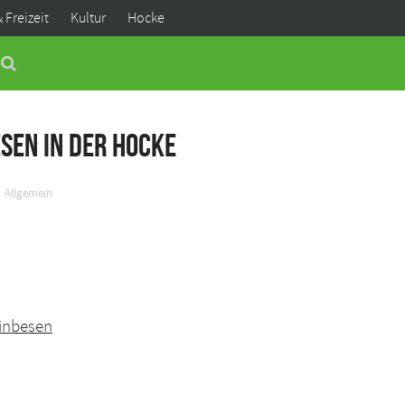
& Freizeit
Kultur
Hocke
en in der Hocke
Allgemein
inbesen