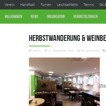
Verein
Handball
Turnen
Leichtathletik
Tennis
Ski 
Willkommen
News
Organisation
Veranstaltungen
Herbstwanderung & Weinbes
jimmy
27. September 2016
No comments
We