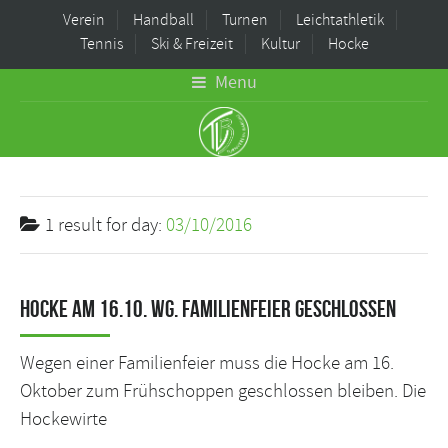
Verein
Handball
Turnen
Leichtathletik
Tennis
Ski & Freizeit
Kultur
Hocke
Menu
1 result for
day:
03/10/2016
Hocke am 16.10. wg. Familienfeier geschlossen
Wegen einer Familienfeier muss die Hocke am 16.
Oktober zum Frühschoppen geschlossen bleiben. Die
Hockewirte