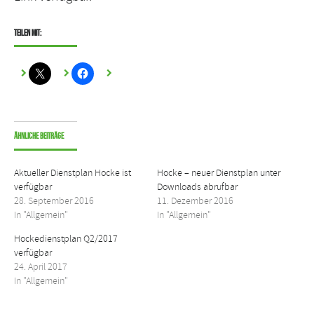
Teilen mit:
Ähnliche Beiträge
Aktueller Dienstplan Hocke ist
Hocke – neuer Dienstplan unter
verfügbar
Downloads abrufbar
28. September 2016
11. Dezember 2016
In "Allgemein"
In "Allgemein"
Hockedienstplan Q2/2017
verfügbar
24. April 2017
In "Allgemein"