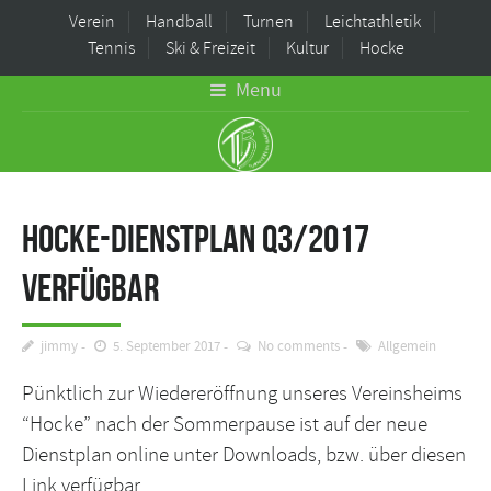
Verein
Handball
Turnen
Leichtathletik
Tennis
Ski & Freizeit
Kultur
Hocke
Menu
Hocke-Dienstplan Q3/2017
verfügbar
jimmy
5. September 2017
No comments
Allgemein
Pünktlich zur Wiedereröffnung unseres Vereinsheims
“Hocke” nach der Sommerpause ist auf der neue
Dienstplan online unter Downloads, bzw. über
diesen
Link
verfügbar.