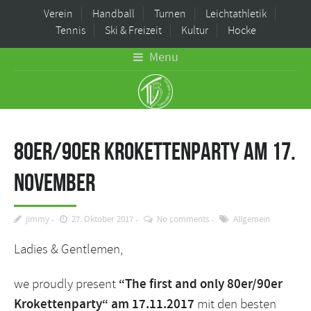
Verein
Handball
Turnen
Leichtathletik
Tennis
Ski & Freizeit
Kultur
Hocke
Menu
80er/90er Krokettenparty am 17.
November
jimmy
27. Oktober 2017
No comments
Allgemein
Ladies & Gentlemen,
we proudly present
“The first and only 80er/90er
Krokettenparty“ am 17.11.2017
mit den besten