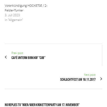
Vorankündigung HOCKETSE / 2-
Felder-Turnier
3. Juli 2023
In "Allgemein"
Prev post
Café unterm Birkhof "CUB"
Next post
Schlachtfest am 19.11.2017
No Replies to "80er/90er Krokettenparty am 17. November"