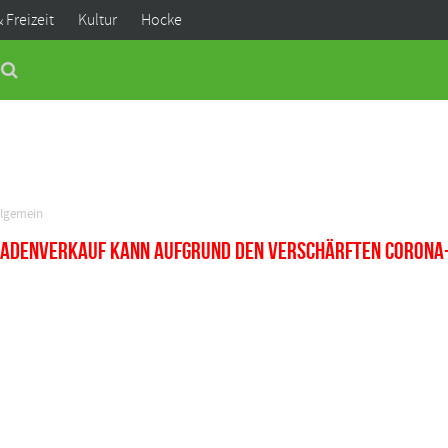
& Freizeit
Kultur
Hocke
llgemein
Fladenverkauf kann aufgrund den verschärften Corona