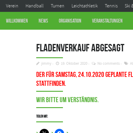
Verein
Handball
Turnen
Leichtathletik
Tennis
Ski 
Willkommen
News
Organisation
Veranstaltungen
Fladenverkauf abgesagt
jimmy
19. Oktober 2020
No comments
A
Der für Samstag, 24.10.2020 geplante 
stattfinden.
Wir bitte um Verständnis.
Teilen mit: