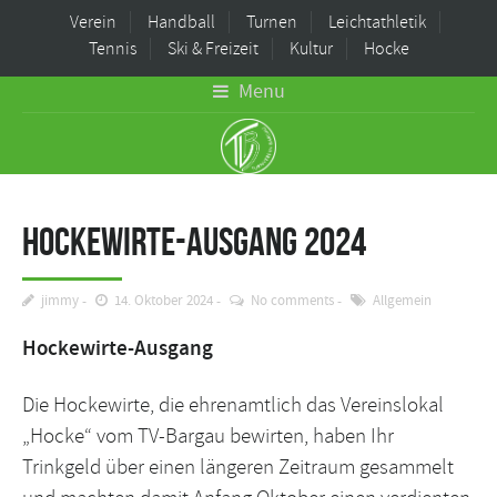
Verein
Handball
Turnen
Leichtathletik
Tennis
Ski & Freizeit
Kultur
Hocke
Menu
Hockewirte-Ausgang 2024
jimmy
14. Oktober 2024
No comments
Allgemein
Hockewirte-Ausgang
Die Hockewirte, die ehrenamtlich das Vereinslokal
„Hocke“ vom TV-Bargau bewirten, haben Ihr
Trinkgeld über einen längeren Zeitraum gesammelt