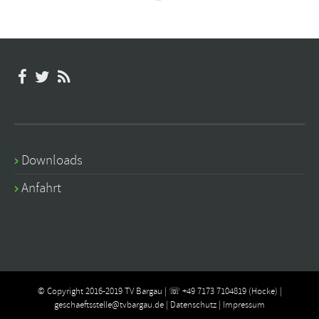
Downloads
Anfahrt
© Copyright 2016-2019 TV Bargau | ☏ +49 7173 7104819 (Hocke) |
geschaeftsstelle@tvbargau.de
|
Datenschutz
|
Impressum