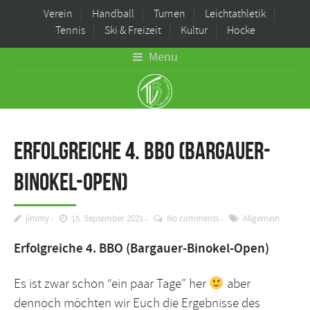
Verein
Handball
Turnen
Leichtathletik
Tennis
Ski & Freizeit
Kultur
Hocke
Menu
Erfolgreiche 4. BBO (Bargauer-
Binokel-Open)
jimmy
15. September 2025
No comments
Allgemein
Erfolgreiche 4. BBO (Bargauer-Binokel-Open)
Es ist zwar schon “ein paar Tage” her
aber
dennoch möchten wir Euch die Ergebnisse des