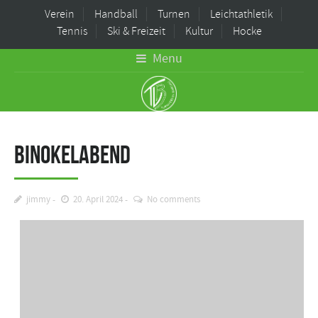
Verein
Handball
Turnen
Leichtathletik
Tennis
Ski & Freizeit
Kultur
Hocke
Menu
Binokelabend
jimmy
20. April 2024
No comments