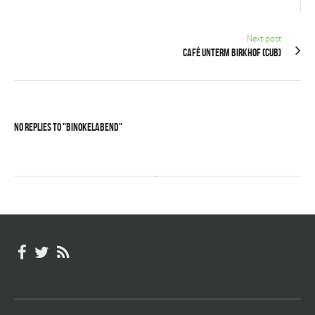
Next post
Café unterm Birkhof (CuB)
No Replies to "Binokelabend"