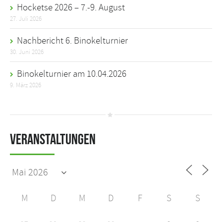
Hocketse 2026 – 7.-9. August
27. Juli 2026
Nachbericht 6. Binokelturnier
30. Juni 2026
Binokelturnier am 10.04.2026
9. März 2026
Veranstaltungen
M
D
M
D
F
S
S