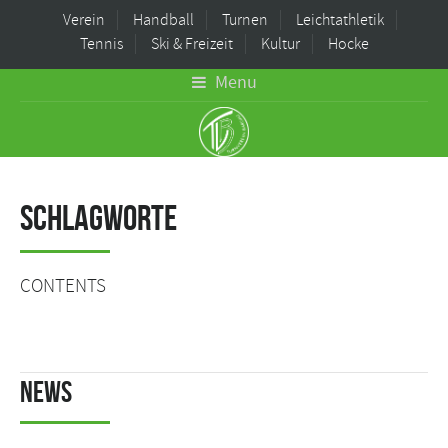
Verein
Handball
Turnen
Leichtathletik
Tennis
Ski & Freizeit
Kultur
Hocke
Menu
Schlagworte
CONTENTS
News