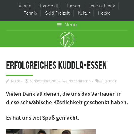
Verein
Handball
Turnen
Leichtathletik
Tennis
Ski & Freizeit
Kultur
Hocke
Menu
Erfolgreiches Kuddla-Essen
Major
5. November 2016
No comments
Allgemein
Vielen Dank all denen, die uns das Vertrauen in
diese schwäbische Köstlichkeit geschenkt haben.
Es hat uns viel Spaß gemacht.