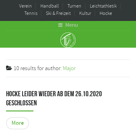
Verein
Handball
Turnen
Leichtathletik
Tennis
Ski & Freizeit
Kultur
Hocke
Menu
10 results for
author:
Major
Hocke leider wieder ab dem 26.10.2020
geschlossen
More