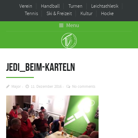
Verein
Handball
Turnen
Leichtathletik
Tennis
Ski & Freizeit
Kultur
Hocke
Menu
jedi_beim-karteln
Major
11. Dezember 2016
No comments