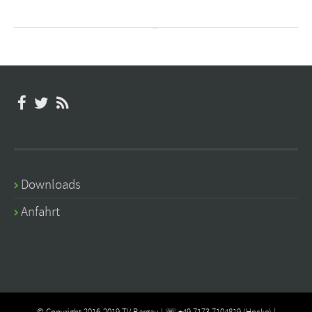
Downloads
Anfahrt
© Copyright 2016-2019 TV Bargau | ☏ +49 7173 7104819 (Hocke) |