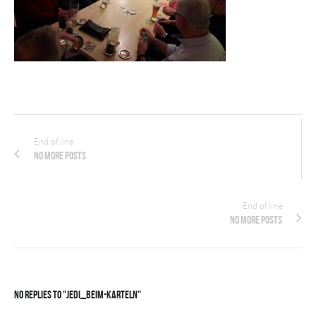
End of line
No more posts
End of line
No more posts
No Replies to "jedi_beim-karteln"